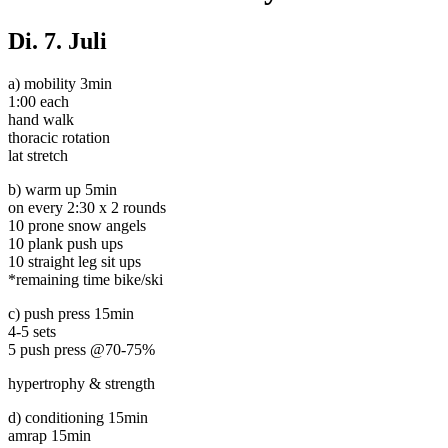
Di.
7. Juli
a) mobility 3min
1:00 each
hand walk
thoracic rotation
lat stretch
b) warm up 5min
on every 2:30 x 2 rounds
10 prone snow angels
10 plank push ups
10 straight leg sit ups
*remaining time bike/ski
c) push press 15min
4-5 sets
5 push press @70-75%
hypertrophy & strength
d) conditioning 15min
amrap 15min