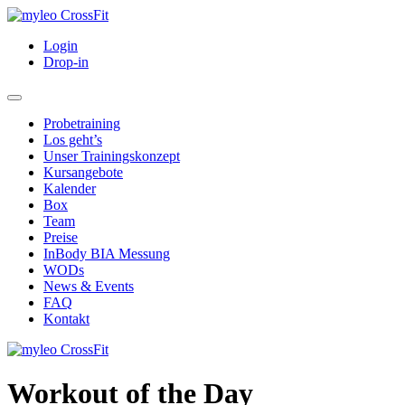
Login
Drop-in
Probetraining
Los geht’s
Unser Trainingskonzept
Kursangebote
Kalender
Box
Team
Preise
InBody BIA Messung
WODs
News & Events
FAQ
Kontakt
Workout of the Day