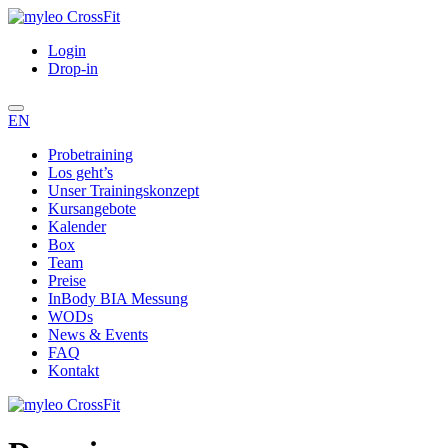
Login
Drop-in
EN
Probetraining
Los geht’s
Unser Trainingskonzept
Kursangebote
Kalender
Box
Team
Preise
InBody BIA Messung
WODs
News & Events
FAQ
Kontakt