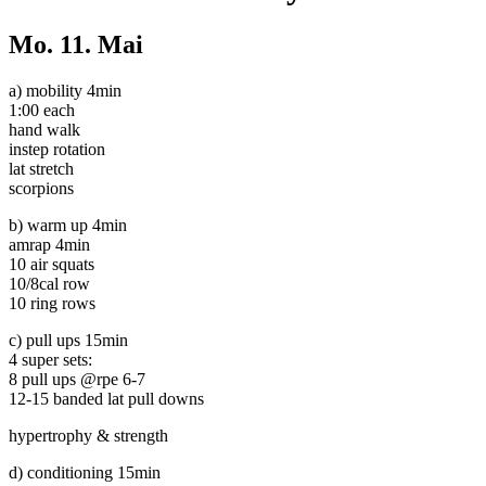
Mo.
11. Mai
a) mobility 4min
1:00 each
hand walk
instep rotation
lat stretch
scorpions
b) warm up 4min
amrap 4min
10 air squats
10/8cal row
10 ring rows
c) pull ups 15min
4 super sets:
8 pull ups @rpe 6-7
12-15 banded lat pull downs
hypertrophy & strength
d) conditioning 15min