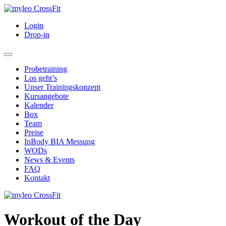
Login
Drop-in
Probetraining
Los geht’s
Unser Trainingskonzept
Kursangebote
Kalender
Box
Team
Preise
InBody BIA Messung
WODs
News & Events
FAQ
Kontakt
Workout of the Day