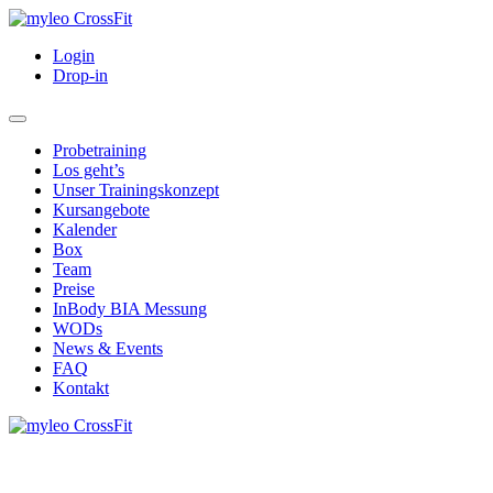
Login
Drop-in
Probetraining
Los geht’s
Unser Trainingskonzept
Kursangebote
Kalender
Box
Team
Preise
InBody BIA Messung
WODs
News & Events
FAQ
Kontakt