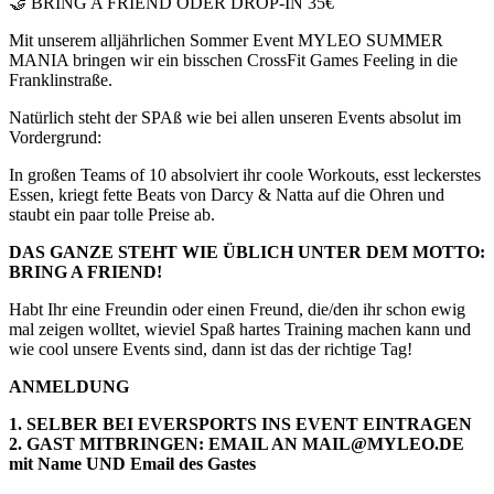
🤝 BRING A FRIEND ODER DROP-IN 35€
Mit unserem alljährlichen Sommer Event MYLEO SUMMER
MANIA bringen wir ein bisschen CrossFit Games Feeling in die
Franklinstraße.
Natürlich steht der SPAß wie bei allen unseren Events absolut im
Vordergrund:
In großen Teams of 10 absolviert ihr coole Workouts, esst leckerstes
Essen, kriegt fette Beats von Darcy & Natta auf die Ohren und
staubt ein paar tolle Preise ab.
DAS GANZE STEHT WIE ÜBLICH UNTER DEM MOTTO:
BRING A FRIEND!
Habt Ihr eine Freundin oder einen Freund, die/den ihr schon ewig
mal zeigen wolltet, wieviel Spaß hartes Training machen kann und
wie cool unsere Events sind, dann ist das der richtige Tag!
ANMELDUNG
1. SELBER BEI EVERSPORTS INS EVENT EINTRAGEN
2. GAST MITBRINGEN: EMAIL AN MAIL@MYLEO.DE
mit Name UND Email des Gastes