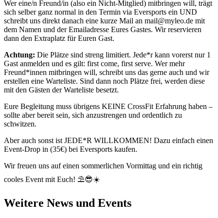
Wer eine/n Freund/in (also ein Nicht-Mitglied) mitbringen will, trägt
sich selber ganz normal in den Termin via Eversports ein UND
schreibt uns direkt danach eine kurze Mail an mail@myleo.de mit
dem Namen und der Emailadresse Eures Gastes. Wir reservieren
dann den Extraplatz für Euren Gast.
Achtung:
Die Plätze sind streng limitiert. Jede*r kann vorerst nur 1
Gast anmelden und es gilt: first come, first serve. Wer mehr
Freund*innen mitbringen will, schreibt uns das gerne auch und wir
erstellen eine Warteliste. Sind dann noch Plätze frei, werden diese
mit den Gästen der Warteliste besetzt.
Eure Begleitung muss übrigens KEINE CrossFit Erfahrung haben –
sollte aber bereit sein, sich anzustrengen und ordentlich zu
schwitzen.
Aber auch sonst ist JEDE*R WILLKOMMEN! Dazu einfach einen
Event-Drop in (35€) bei Eversports kaufen.
Wir freuen uns auf einen sommerlichen Vormittag und ein richtig
cooles Event mit Euch! ⛱️😎☀️
Weitere News und Events