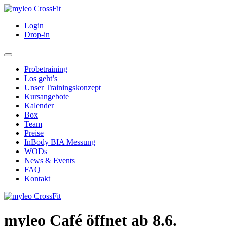
Login
Drop-in
Probetraining
Los geht’s
Unser Trainingskonzept
Kursangebote
Kalender
Box
Team
Preise
InBody BIA Messung
WODs
News & Events
FAQ
Kontakt
myleo Café öffnet ab 8.6.