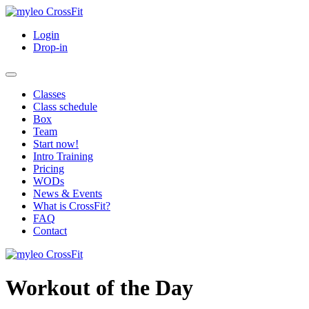
Login
Drop-in
Classes
Class schedule
Box
Team
Start now!
Intro Training
Pricing
WODs
News & Events
What is CrossFit?
FAQ
Contact
Workout of the Day