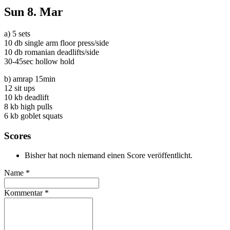
Sun
8. Mar
a) 5 sets
10 db single arm floor press/side
10 db romanian deadlifts/side
30-45sec hollow hold
b) amrap 15min
12 sit ups
10 kb deadlift
8 kb high pulls
6 kb goblet squats
Scores
Bisher hat noch niemand einen Score veröffentlicht.
Name
*
Kommentar
*