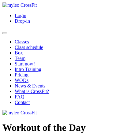
Login
Drop-in
Classes
Class schedule
Box
Team
Start now!
Intro Training
Pricing
WODs
News & Events
What is CrossFit?
FAQ
Contact
Workout of the Day