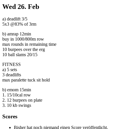
Wed
26. Feb
a) deadlift 3/5
5x3 @83% of 3rm
b) amrap 12min
buy in 1000/800m row
max rounds in remaining time
10 burpees over the erg
10 ball slams 20/15
FITNESS
a) 5 sets
3 deadlifts
max paralette tuck sit hold
b) emom 15min
1. 15/10cal row
2. 12 burpees on plate
3. 10 kb swings
Scores
Bisher hat noch niemand einen Score veröffentlicht.