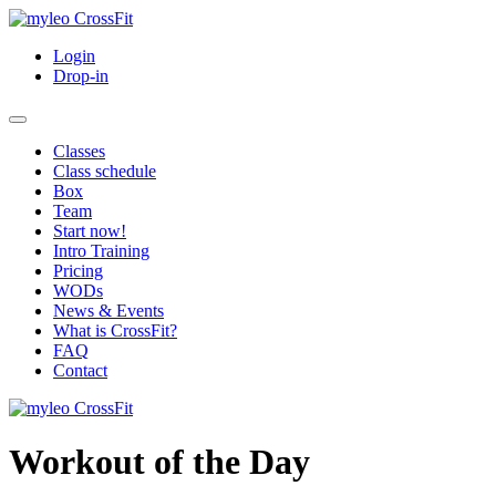
Login
Drop-in
Classes
Class schedule
Box
Team
Start now!
Intro Training
Pricing
WODs
News & Events
What is CrossFit?
FAQ
Contact
Workout of the Day