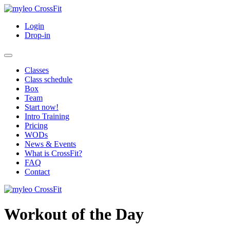
Login
Drop-in
Classes
Class schedule
Box
Team
Start now!
Intro Training
Pricing
WODs
News & Events
What is CrossFit?
FAQ
Contact
Workout of the Day